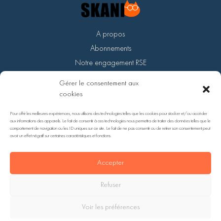
A propos
Abonnements
Notre engagement RSE
Devenir partenaire
Gérer le consentement aux
Support
cookies
Pour offrir les meilleures expériences, nous utilisons des technologies telles que les cookies pour stocker et/ou accéder
aux informations des appareils. Le fait de consentir à ces technologies nous permettra de traiter des données telles que le
comportement de navigation ou les ID uniques sur ce site. Le fait de ne pas consentir ou de retirer son consentement peut
avoir un effet négatif sur certaines caractéristiques et fonctions.
Accepter
Refuser
COPYRIGHT © 2022. SITE RÉALISÉ PAR FANNY-ROBIN.FR. TOUS DROITS RÉSERVÉS.
Voir les préférences
MENTIONS LÉGALES
–
POLITIQUE DE CONFIDENTIALITÉ