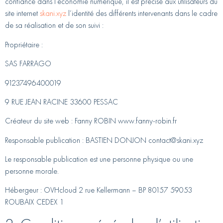
confiance dans l’économie numérique, il est précisé aux utilisateurs du
site internet
skani.xyz
l’identité des différents intervenants dans le cadre
de sa réalisation et de son suivi :
Propriétaire :
SAS FARRAGO
91237496400019
9 RUE JEAN RACINE 33600 PESSAC
Créateur du site web : Fanny ROBIN www.fanny-robin.fr
Responsable publication : BASTIEN DONJON contact@skani.xyz
Le responsable publication est une personne physique ou une
personne morale.
Hébergeur : OVHcloud 2 rue Kellermann – BP 80157 59053
ROUBAIX CEDEX 1