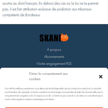
soumis au droit français. En dehors des cas où la loi ne le permet
pas, il est fait attribution exclusive de juridiction aux tribunaux
compétents de Bordeaux.
A propos
Abonnements
Notre engagement RSE
Devenir partenaire
Gérer le consentement aux
Support
cookies
Pour offrir les meilleures expériences, nous utilisons des technologies telles que les cookies pour stocker et/ou accéder
aux informations des appareils. Le fait de consentir à ces technologies nous permettra de traiter des données telles que le
comportement de navigation ou les ID uniques sur ce site. Le fait de ne pas consentir ou de retirer son consentement peut
avoir un effet négatif sur certaines caractéristiques et fonctions.