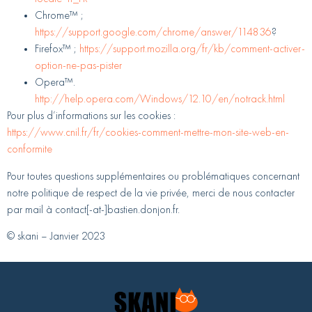
Chrome™ ;
https://support.google.com/chrome/answer/114836
?
Firefox™ ;
https://support.mozilla.org/fr/kb/comment-activer-
option-ne-pas-pister
Opera™.
http://help.opera.com/Windows/12.10/en/notrack.html
Pour plus d’informations sur les cookies :
https://www.cnil.fr/fr/cookies-comment-mettre-mon-site-web-en-
conformite
Pour toutes questions supplémentaires ou problématiques concernant
notre politique de respect de la vie privée, merci de nous contacter
par mail à contact[-at-]bastien.donjon.fr.
© skani – Janvier 2023