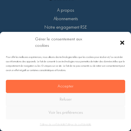
A propos
Abonnements
Notre engagement RSE
Devenir partenaire
Gérer le consentement aux
Support
cookies
Pour offrir les meilleures expériences, nous utilisons des technologies telles que les cookies pour stocker et/ou accéder
aux informations des appareils. Le fait de consentir à ces technologies nous permettra de traiter des données telles que le
comportement de navigation ou les ID uniques sur ce site. Le fait de ne pas consentir ou de retirer son consentement peut
avoir un effet négatif sur certaines caractéristiques et fonctions.
Accepter
Refuser
COPYRIGHT © 2022. SITE RÉALISÉ PAR FANNY-ROBIN.FR. TOUS DROITS RÉSERVÉS.
Voir les préférences
MENTIONS LÉGALES
–
POLITIQUE DE CONFIDENTIALITÉ
Politique de confidentialité
Politique de confidentialité