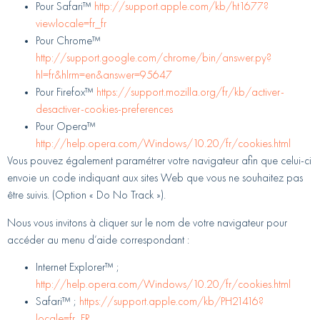
Pour Safari™
http://support.apple.com/kb/ht1677?
viewlocale=fr_fr
Pour Chrome™
http://support.google.com/chrome/bin/answer.py?
hl=fr&hlrm=en&answer=95647
Pour Firefox™
https://support.mozilla.org/fr/kb/activer-
desactiver-cookies-preferences
Pour Opera™
http://help.opera.com/Windows/10.20/fr/cookies.html
Vous pouvez également paramétrer votre navigateur afin que celui-ci
envoie un code indiquant aux sites Web que vous ne souhaitez pas
être suivis. (Option « Do No Track »).
Nous vous invitons à cliquer sur le nom de votre navigateur pour
accéder au menu d’aide correspondant :
Internet Explorer™ ;
http://help.opera.com/Windows/10.20/fr/cookies.html
Safari™ ;
https://support.apple.com/kb/PH21416?
locale=fr_FR